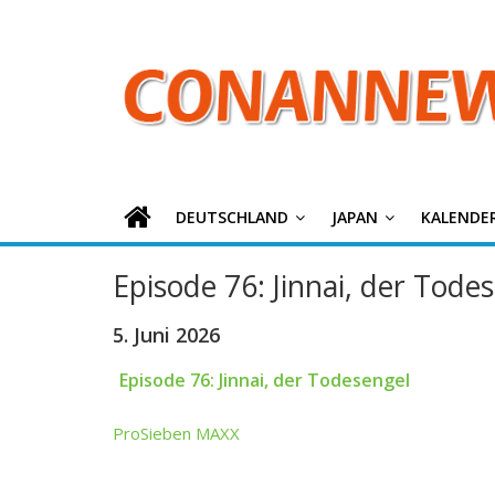
ConanNews.or
Zum
Inhalt
springen
Detektiv
Conan
News
DEUTSCHLAND
JAPAN
KALENDE
Episode 76: Jinnai, der Tode
5. Juni 2026
Episode 76: Jinnai, der Todesengel
ProSieben MAXX