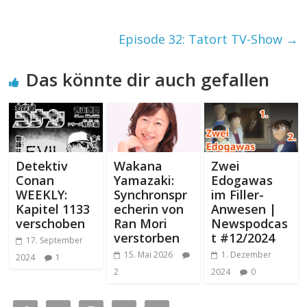
Episode 32: Tatort TV-Show
→
Das könnte dir auch gefallen
Detektiv
Wakana
Zwei
Conan
Yamazaki:
Edogawas
WEEKLY:
Synchronspr
im Filler-
Kapitel 1133
echerin von
Anwesen |
verschoben
Ran Mori
Newspodcas
verstorben
t #12/2024
17. September
15. Mai 2026
1. Dezember
2024
1
2
2024
0