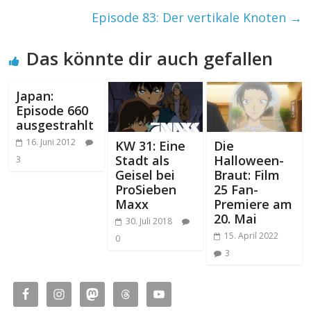
Episode 83: Der vertikale Knoten
→
Das könnte dir auch gefallen
Japan:
Episode 660
ausgestrahlt
16. Juni 2012
KW 31: Eine
Die
Stadt als
Halloween-
3
Geisel bei
Braut: Film
ProSieben
25 Fan-
Maxx
Premiere am
20. Mai
30. Juli 2018
15. April 2022
0
3