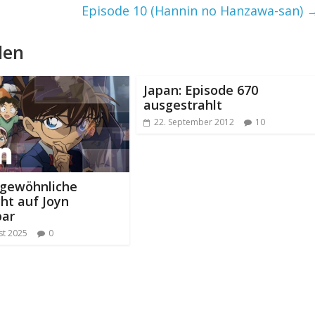
Episode 10 (Hannin no Hanzawa-san)
len
Japan: Episode 670
ausgestrahlt
22. September 2012
10
ngewöhnliche
ht auf Joyn
bar
st 2025
0