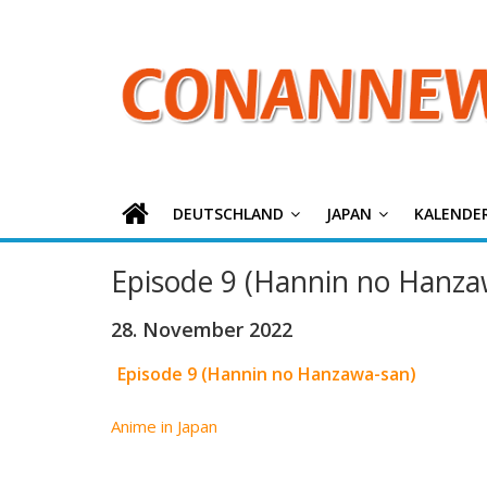
ConanNews.or
Zum
Inhalt
springen
Detektiv
Conan
News
DEUTSCHLAND
JAPAN
KALENDE
Episode 9 (Hannin no Hanza
28. November 2022
Episode 9 (Hannin no Hanzawa-san)
Anime in Japan