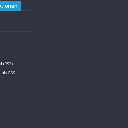
tionen
d (RSS)
als RSS