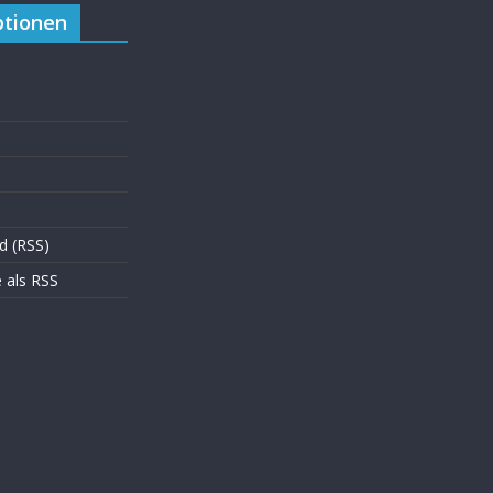
tionen
d (RSS)
als RSS