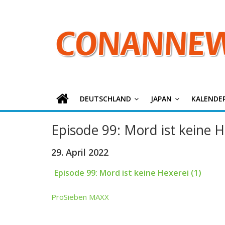
ConanNews.or
Zum
Inhalt
springen
Detektiv
Conan
News
DEUTSCHLAND
JAPAN
KALENDE
Episode 99: Mord ist keine H
29. April 2022
Episode 99: Mord ist keine Hexerei (1)
ProSieben MAXX