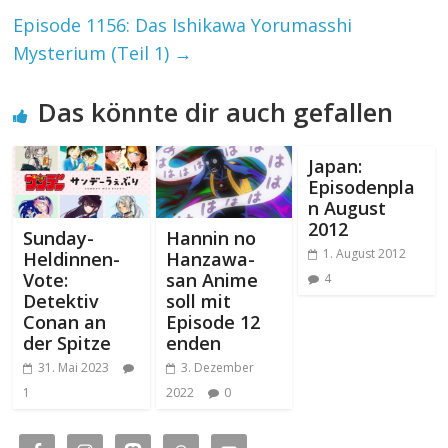
Episode 1156: Das Ishikawa Yorumasshi
Mysterium (Teil 1)
→
Das könnte dir auch gefallen
Japan:
Episodenpla
n August
2012
Sunday-
Hannin no
1. August 2012
Heldinnen-
Hanzawa-
Vote:
san Anime
4
Detektiv
soll mit
Conan an
Episode 12
der Spitze
enden
31. Mai 2023
3. Dezember
1
2022
0