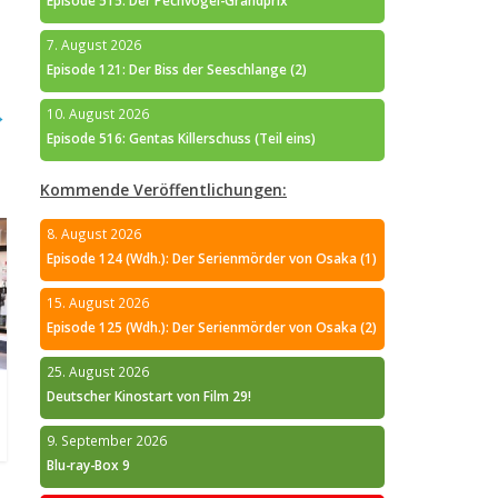
Episode 515: Der Pechvogel-Grandprix
7. August 2026
Episode 121: Der Biss der Seeschlange (2)
→
10. August 2026
Episode 516: Gentas Killerschuss (Teil eins)
Kommende Veröffentlichungen:
8. August 2026
Episode 124 (Wdh.): Der Serienmörder von Osaka (1)
15. August 2026
Episode 125 (Wdh.): Der Serienmörder von Osaka (2)
25. August 2026
Deutscher Kinostart von Film 29!
9. September 2026
Blu-ray-Box 9