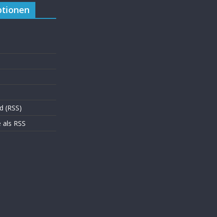
tionen
d (RSS)
als RSS