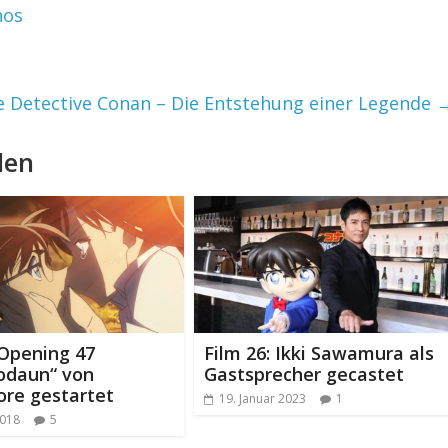
nos
e Detective Conan – Die Entstehung einer Legende
len
Opening 47
Film 26: Ikki Sawamura als
odaun“ von
Gastsprecher gecastet
re gestartet
19. Januar 2023
1
2018
5