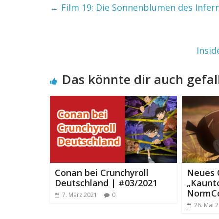
←
Film 19: Die Sonnenblumen des Infer
Insid
Das könnte dir auch gefal
Conan bei Crunchyroll
Neues 
Deutschland | #03/2021
„Kaunt
NormCo
7. März 2021
0
26. Mai 