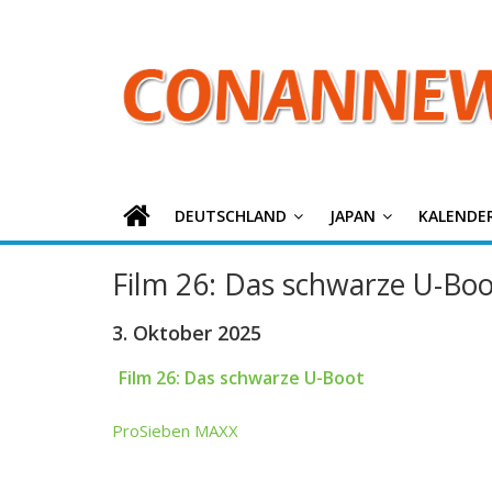
ConanNews.or
Zum
Inhalt
springen
Detektiv
Conan
News
DEUTSCHLAND
JAPAN
KALENDE
Film 26: Das schwarze U-Boo
3. Oktober 2025
Film 26: Das schwarze U-Boot
ProSieben MAXX