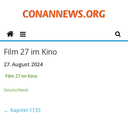
Zum
Inhalt
springen
ConanNews.org
Detektiv
Film 27 im Kino
Conan
News
27. August 2024
Film 27 im Kino
Deutschland
←
Kapitel 1133