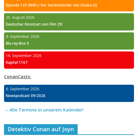
Episode 125 (Wdh.): Der Serienmörder von Osaka (2)
25. August 2026
Deutscher Kinostart von Film 29!
9. September 2026
Blu-ray-Box 9
16. September 2026
Kapitel 1167
ConanCasts:
6. September 2026
Newspodcast 09/2026
→ Alle Termine in unserem Kalender!
Detektiv Conan auf Joyn