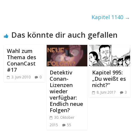
Kapitel 1140
→
Das könnte dir auch gefallen
Wahl zum
Thema des
ConanCast
#17
Detektiv
Kapitel 995:
3. Juni 2010
0
Conan-
„Du weißt es
Lizenzen
nicht?“
wieder
8. Juni 2017
3
verfügbar:
Endlich neue
Folgen?
30. Oktober
2015
55