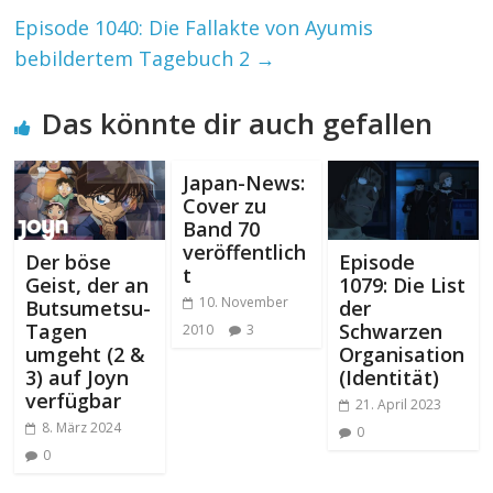
Episode 1040: Die Fallakte von Ayumis
bebildertem Tagebuch 2
→
Das könnte dir auch gefallen
Japan-News:
Cover zu
Band 70
veröffentlich
Der böse
Episode
t
Geist, der an
1079: Die List
10. November
Butsumetsu-
der
Tagen
Schwarzen
2010
3
umgeht (2 &
Organisation
3) auf Joyn
(Identität)
verfügbar
21. April 2023
8. März 2024
0
0