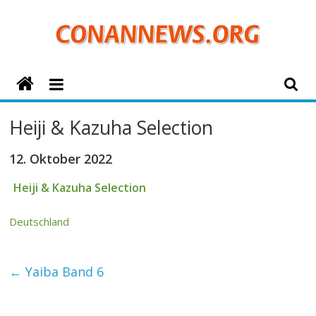
Zum
Inhalt
springen
ConanNews.org
Detektiv
Heiji & Kazuha Selection
Conan
News
12. Oktober 2022
Heiji & Kazuha Selection
Deutschland
←
Yaiba Band 6