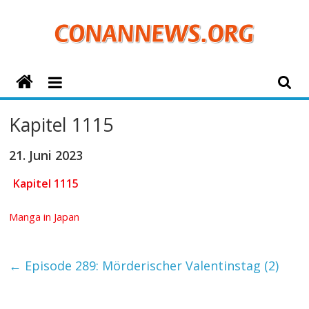
Zum
Inhalt
springen
ConanNews.org
Detektiv
Kapitel 1115
Conan
News
21. Juni 2023
Kapitel 1115
Manga in Japan
←
Episode 289: Mörderischer Valentinstag (2)