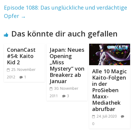
Episode 1088: Das unglückliche und verdächtige
Opfer
→
Das könnte dir auch gefallen
ConanCast
Japan: Neues
#54: Kaito
Opening
Kid 2
„Miss
Mystery“ von
25. November
Alle 10 Magic
Breakerz ab
Kaito-Folgen
2012
1
Januar
in der
30. November
ProSieben
Maxx-
2011
3
Mediathek
abrufbar
24. Juli 2020
0