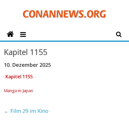
Zum
Inhalt
springen
ConanNews.org
Detektiv
Kapitel 1155
Conan
News
10. Dezember 2025
Kapitel 1155
Manga in Japan
←
Film 29 im Kino