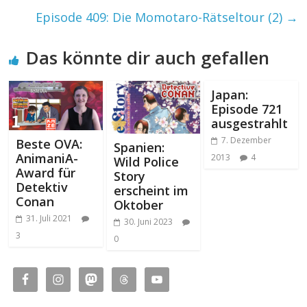
Episode 409: Die Momotaro-Rätseltour (2)
→
Das könnte dir auch gefallen
Japan:
Episode 721
ausgestrahlt
7. Dezember
Beste OVA:
Spanien:
AnimaniA-
2013
4
Wild Police
Award für
Story
Detektiv
erscheint im
Conan
Oktober
31. Juli 2021
30. Juni 2023
3
0