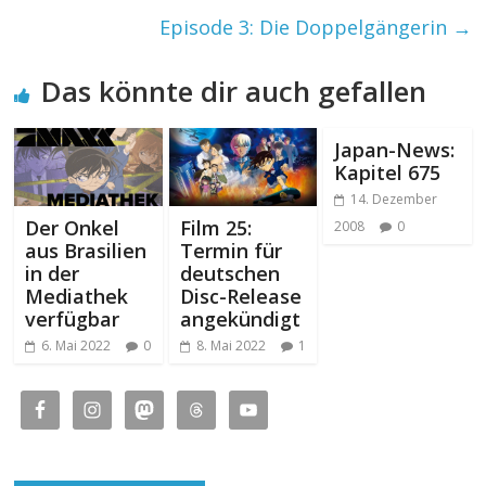
Episode 3: Die Doppelgängerin
→
Das könnte dir auch gefallen
Japan-News:
Kapitel 675
14. Dezember
Der Onkel
Film 25:
2008
0
aus Brasilien
Termin für
in der
deutschen
Mediathek
Disc-Release
verfügbar
angekündigt
6. Mai 2022
0
8. Mai 2022
1