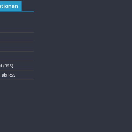
tionen
d (RSS)
als RSS