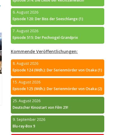
Episode 514: Die Liebe der Rechtsanwältin
→
6. August 2026
Episode 120: Der Biss der Seeschlange (1)
7. August 2026
Episode 515: Der Pechvogel-Grandprix
Kommende Veröffentlichungen:
8. August 2026
Episode 124 (Wdh.): Der Serienmörder von Osaka (1)
15. August 2026
Episode 125 (Wdh.): Der Serienmörder von Osaka (2)
25. August 2026
Deutscher Kinostart von Film 29!
9. September 2026
Blu-ray-Box 9