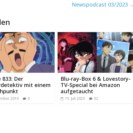
Newspodcast 03/2023
len
 833: Der
Blu-ray-Box 6 & Lovestory-
rdetektiv mit einem
TV-Special bei Amazon
hpunkt
aufgetaucht
ember 2016
0
15. Juli 2023
32