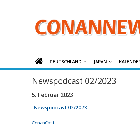
ConanNews.or
Zum
Inhalt
springen
Detektiv
Conan
News
DEUTSCHLAND
JAPAN
KALENDE
Newspodcast 02/2023
5. Februar 2023
Newspodcast 02/2023
ConanCast