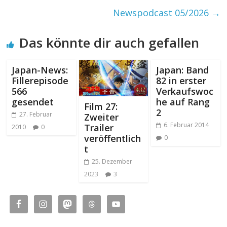
Newspodcast 05/2026
→
Das könnte dir auch gefallen
Japan-News:
Japan: Band
Fillerepisode
82 in erster
566
Verkaufswoc
gesendet
he auf Rang
Film 27:
2
27. Februar
Zweiter
6. Februar 2014
Trailer
2010
0
veröffentlich
0
t
25. Dezember
2023
3