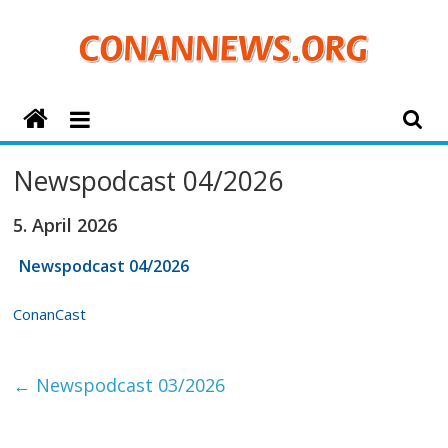
Zum
Inhalt
springen
ConanNews.org
Detektiv
Newspodcast 04/2026
Conan
News
5. April 2026
Newspodcast 04/2026
ConanCast
←
Newspodcast 03/2026