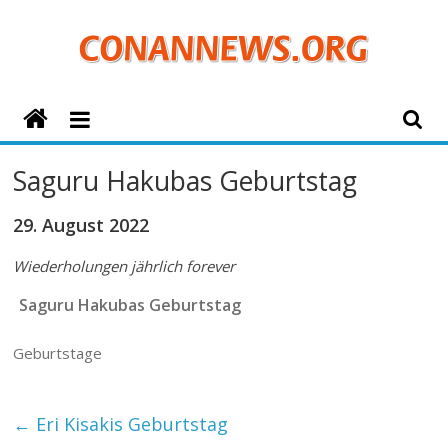
Zum
Inhalt
springen
ConanNews.org
Detektiv
Saguru Hakubas Geburtstag
Conan
News
29. August 2022
Wiederholungen jährlich forever
Saguru Hakubas Geburtstag
Geburtstage
←
Eri Kisakis Geburtstag