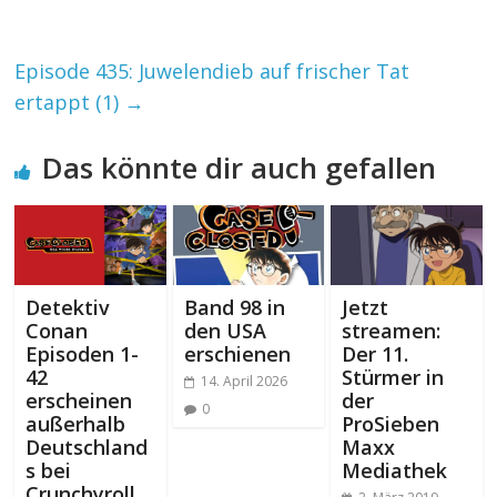
Episode 435: Juwelendieb auf frischer Tat
ertappt (1)
→
Das könnte dir auch gefallen
Detektiv
Band 98 in
Jetzt
Conan
den USA
streamen:
Episoden 1-
erschienen
Der 11.
42
Stürmer in
14. April 2026
erscheinen
der
0
außerhalb
ProSieben
Deutschland
Maxx
s bei
Mediathek
Crunchyroll