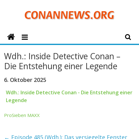
Zum
Inhalt
springen
ConanNews.org
Detektiv
Wdh.: Inside Detective Conan –
Conan
Die Entstehung einer Legende
News
6. Oktober 2025
Wdh.: Inside Detective Conan - Die Entstehung einer
Legende
ProSieben MAXX
←
Episode 485 (Wdh.): Das versiegelte Fenster