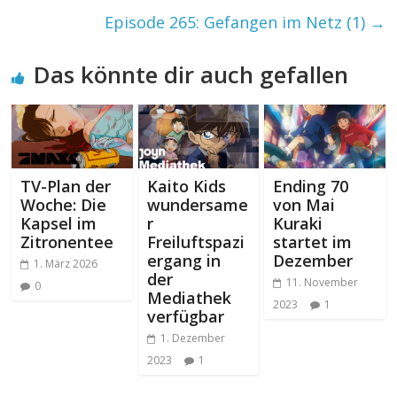
Episode 265: Gefangen im Netz (1)
→
Das könnte dir auch gefallen
TV-Plan der
Kaito Kids
Ending 70
Woche: Die
wundersame
von Mai
Kapsel im
r
Kuraki
Zitronentee
Freiluftspazi
startet im
ergang in
Dezember
1. März 2026
der
11. November
0
Mediathek
2023
1
verfügbar
1. Dezember
2023
1