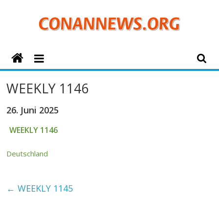
Zum
Inhalt
springen
ConanNews.org
Detektiv
WEEKLY 1146
Conan
News
26. Juni 2025
WEEKLY 1146
Deutschland
←
WEEKLY 1145