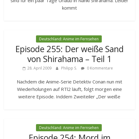
sind für ein paar Tage Urlaub in Nanki Shirahama. Leider
kommt
Deutschland: Anime im Fernsehen
Episode 255: Der weiße Sand
von Shirahama – Teil 1
28. April 2009
Philipp S.
0 Kommentare
Nachdem die Anime-Serie Detektiv Conan nun mit
Wiederholungen auf RTl2 läuft, folgt morgen eine
weitere Episode. Inddem Zweiteiler „Der weiße
Deutschland: Anime im Fernsehen
Episode 254: Mord im