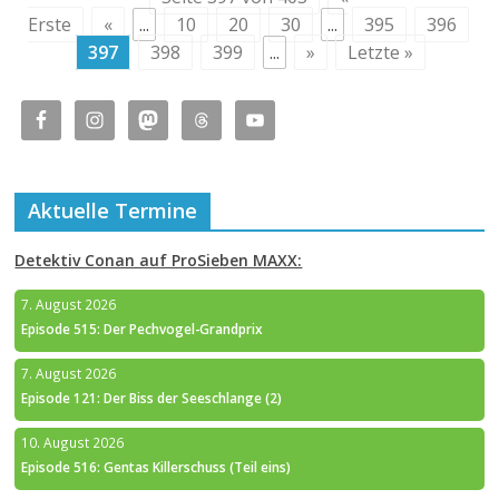
Erste
«
...
10
20
30
...
395
396
397
398
399
...
»
Letzte »
Aktuelle Termine
Detektiv Conan auf ProSieben MAXX:
7. August 2026
Episode 515: Der Pechvogel-Grandprix
7. August 2026
Episode 121: Der Biss der Seeschlange (2)
10. August 2026
Episode 516: Gentas Killerschuss (Teil eins)