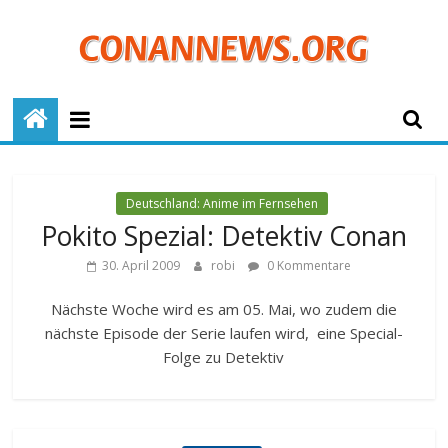
Zum
Inhalt
springen
ConanNews.org
Detektiv
Conan
Deutschland: Anime im Fernsehen
News
Pokito Spezial: Detektiv Conan
30. April 2009
robi
0 Kommentare
Nächste Woche wird es am 05. Mai, wo zudem die
nächste Episode der Serie laufen wird, eine Special-
Folge zu Detektiv