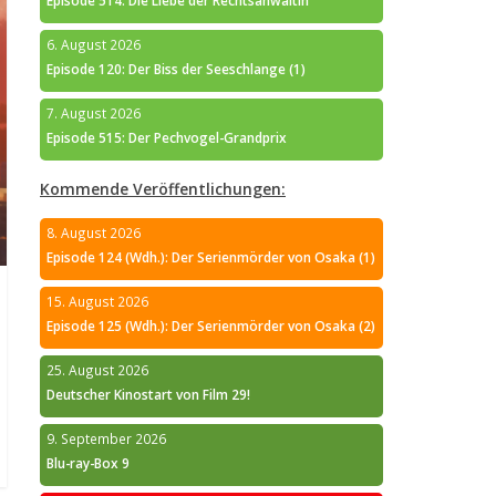
Episode 514: Die Liebe der Rechtsanwältin
6. August 2026
Episode 120: Der Biss der Seeschlange (1)
7. August 2026
Episode 515: Der Pechvogel-Grandprix
Kommende Veröffentlichungen:
8. August 2026
Episode 124 (Wdh.): Der Serienmörder von Osaka (1)
15. August 2026
Episode 125 (Wdh.): Der Serienmörder von Osaka (2)
25. August 2026
Deutscher Kinostart von Film 29!
9. September 2026
Blu-ray-Box 9