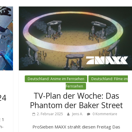
Deutschland: Anime im Fernsehen
Deutschland: Filme im
n
Fernsehen
TV-Plan der Woche: Das
24
Phantom der Baker Street
2. Februar 2025
Jens A.
0 Kommentare
z 1
n-
ProSieben MAXX strahlt diesen Freitag Das