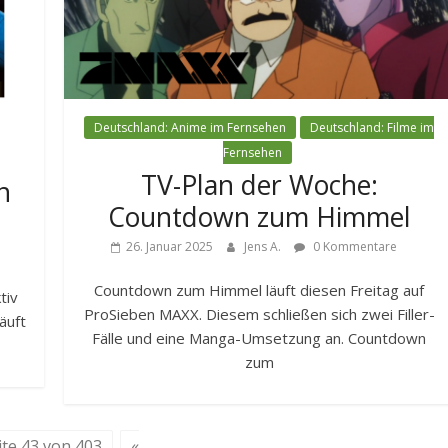
Deutschland: Anime im Fernsehen
Deutschland: Filme im
Fernsehen
TV-Plan der Woche:
n
Countdown zum Himmel
26. Januar 2025
Jens A.
0 Kommentare
Countdown zum Himmel läuft diesen Freitag auf
tiv
ProSieben MAXX. Diesem schließen sich zwei Filler-
läuft
Fälle und eine Manga-Umsetzung an. Countdown
zum
ite 43 von 403
«