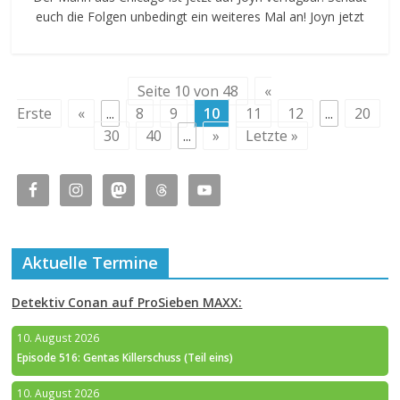
euch die Folgen unbedingt ein weiteres Mal an! Joyn jetzt
Seite 10 von 48
«
Erste
«
...
8
9
10
11
12
...
20
30
40
...
»
Letzte »
Aktuelle Termine
Detektiv Conan auf ProSieben MAXX:
10. August 2026
Episode 516: Gentas Killerschuss (Teil eins)
10. August 2026