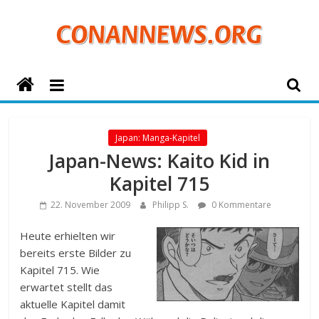
Zum
Inhalt
springen
ConanNews.org
Detektiv
Conan
Japan: Manga-Kapitel
News
Japan-News: Kaito Kid in
Kapitel 715
22. November 2009
Philipp S.
0 Kommentare
Heute erhielten wir
bereits erste Bilder zu
Kapitel 715. Wie
erwartet stellt das
aktuelle Kapitel damit