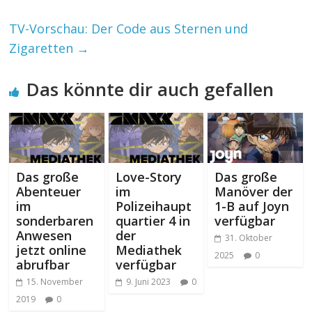
TV-Vorschau: Der Code aus Sternen und
Zigaretten
→
Das könnte dir auch gefallen
Das große
Love-Story
Das große
Abenteuer
im
Manöver der
im
Polizeihaupt
1-B auf Joyn
sonderbaren
quartier 4 in
verfügbar
Anwesen
der
31. Oktober
jetzt online
Mediathek
2025
0
abrufbar
verfügbar
15. November
9. Juni 2023
0
2019
0