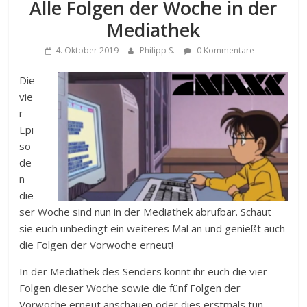
Alle Folgen der Woche in der
Mediathek
4. Oktober 2019
Philipp S.
0 Kommentare
Die
vie
r
Epi
so
de
n
die
ser Woche sind nun in der Mediathek abrufbar. Schaut
sie euch unbedingt ein weiteres Mal an und genießt auch
die Folgen der Vorwoche erneut!
In der Mediathek des Senders könnt ihr euch die vier
Folgen dieser Woche sowie die fünf Folgen der
Vorwoche erneut anschauen oder dies erstmals tun,