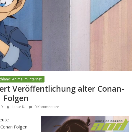
hland: Anime im Internet
t Veröffentlichung alter Conan-
Folgen
19
Lasse K.
0 Kommentare
eute
v Conan Folgen