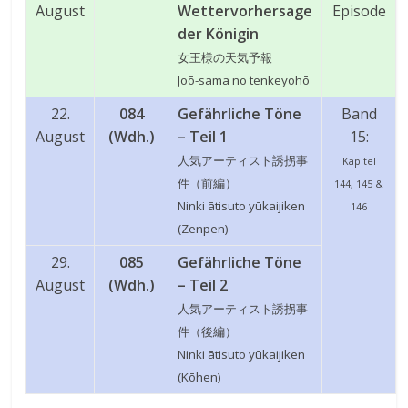
August
Wettervorhersage
Episode
der Königin
女王様の天気予報
Joō-sama no tenkeyohō
22.
084
Gefährliche Töne
Band
August
(Wdh.)
– Teil 1
15:
人気アーティスト誘拐事
Kapitel
件（前編）
144, 145 &
Ninki ātisuto yūkaijiken
146
(Zenpen)
29.
085
Gefährliche Töne
August
(Wdh.)
– Teil 2
人気アーティスト誘拐事
件（後編）
Ninki ātisuto yūkaijiken
(Kōhen)