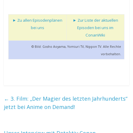
► Zu allen Episodenplänen
► Zur Liste der aktuellen
bei uns
Episoden bei uns im
ConanWiki
© Bild: Gosho Aoyama, Yomiuri TV, Nippon TV. Alle Rechte
vorbehalten.
←
3. Film: „Der Magier des letzten Jahrhunderts“
jetzt bei Anime on Demand!
Unser Interview mit Detektiv Conan-