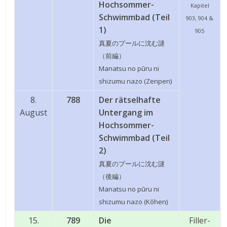
Hochsommer-
Kapitel
Schwimmbad (Teil
903, 904 &
1)
905
真夏のプールに沈む謎
（前編）
Manatsu no pūru ni
shizumu nazo (Zenpen)
8.
788
Der rätselhafte
August
Untergang im
Hochsommer-
Schwimmbad (Teil
2)
真夏のプールに沈む謎
（後編）
Manatsu no pūru ni
shizumu nazo (Kōhen)
15.
789
Die
Filler-