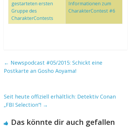
gestarteten ersten
Informationen zum
Gruppe des
CharakterContest #6
CharakterContests
←
Newspodcast #05/2015: Schickt eine
Postkarte an Gosho Aoyama!
Seit heute offiziell erhältlich: Detektiv Conan
„FBI Selection“!
→
Das könnte dir auch gefallen