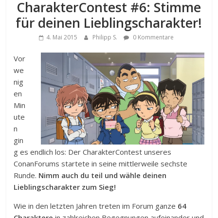
CharakterContest #6: Stimme
für deinen Lieblingscharakter!
4. Mai 2015
Philipp S.
0 Kommentare
Vor
we
nig
en
Min
ute
n
gin
g es endlich los: Der CharakterContest unseres
ConanForums startete in seine mittlerweile sechste
Runde.
Nimm auch du teil und wähle deinen
Lieblingscharakter zum Sieg!
Wie in den letzten Jahren treten im Forum ganze
64
Charaktere
in zahlreichen Begegnungen aufeinander und