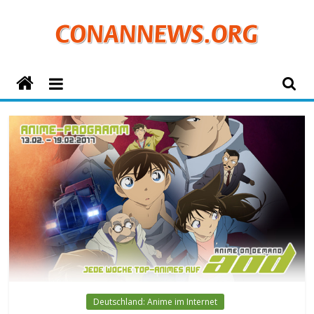
Zum
Inhalt
springen
ConanNews.org
Detektiv
Conan
News
Deutschland: Anime im Internet