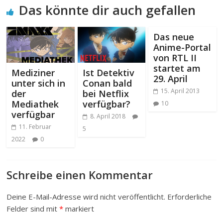
Das könnte dir auch gefallen
Das neue
Anime-Portal
von RTL II
startet am
Mediziner
Ist Detektiv
29. April
unter sich in
Conan bald
15. April 2013
der
bei Netflix
Mediathek
verfügbar?
10
verfügbar
8. April 2018
11. Februar
5
2022
0
Schreibe einen Kommentar
Deine E-Mail-Adresse wird nicht veröffentlicht.
Erforderliche
Felder sind mit
*
markiert