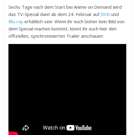
Sechs Tage nach dem Start bei Anime on Demand wird
das TV-Special dann ab dem 24. Februar auf
DVD
und
Blu-ray
erhältlich sein. Wenn ihr euch bisher kein Bild von
dem Special machen konntet, könnt ihr euch hier den
offiziellen, synchronisierten Trailer anschauen: