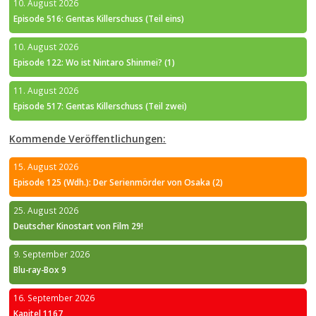
10. August 2026
Episode 516: Gentas Killerschuss (Teil eins)
10. August 2026
Episode 122: Wo ist Nintaro Shinmei? (1)
11. August 2026
Episode 517: Gentas Killerschuss (Teil zwei)
Kommende Veröffentlichungen:
15. August 2026
Episode 125 (Wdh.): Der Serienmörder von Osaka (2)
25. August 2026
Deutscher Kinostart von Film 29!
9. September 2026
Blu-ray-Box 9
16. September 2026
Kapitel 1167