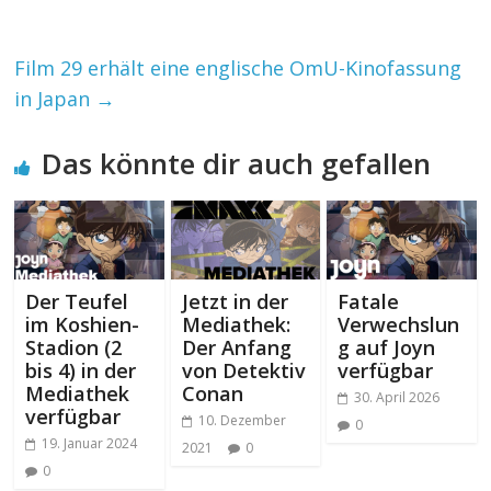
Film 29 erhält eine englische OmU-Kinofassung
in Japan
→
Das könnte dir auch gefallen
Der Teufel
Jetzt in der
Fatale
im Koshien-
Mediathek:
Verwechslun
Stadion (2
Der Anfang
g auf Joyn
bis 4) in der
von Detektiv
verfügbar
Mediathek
Conan
30. April 2026
verfügbar
10. Dezember
0
19. Januar 2024
2021
0
0