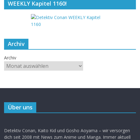
WEEKLY Kapitel 1160!
Archiv
Archiv
Über uns
Detektiv Conan, Kaito Kid und Gosho Aoyama – wir versorgen
dich seit 2008 mit News zum Anime und Manga. Immer aktuell