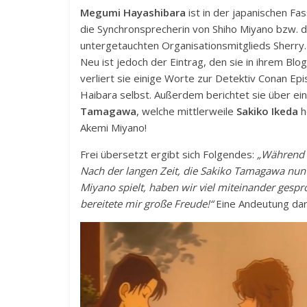
Megumi Hayashibara
ist in der japanischen F
die Synchronsprecherin von Shiho Miyano bzw. d
untergetauchten Organisationsmitglieds Sherry. 
Neu ist jedoch der Eintrag, den sie in ihrem Blo
verliert sie einige Worte zur Detektiv Conan Ep
Haibara selbst. Außerdem berichtet sie über ei
Tamagawa
, welche mittlerweile
Sakiko Ikeda
h
Akemi Miyano!
Frei übersetzt ergibt sich Folgendes:
„Während 
Nach der langen Zeit, die Sakiko Tamagawa nu
Miyano spielt, haben wir viel miteinander gesp
bereitete mir große Freude!“
Eine Andeutung dar