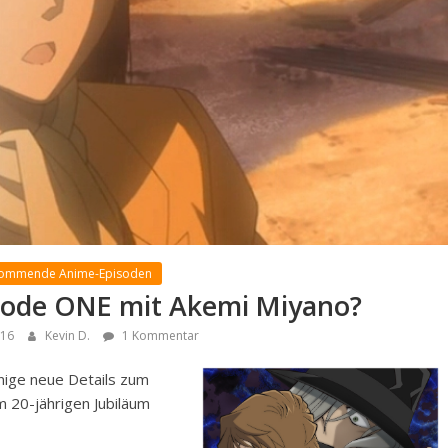
Kommende Anime-Episoden
sode ONE mit Akemi Miyano?
016
Kevin D.
1 Kommentar
inige neue Details zum
m 20-jährigen Jubiläum