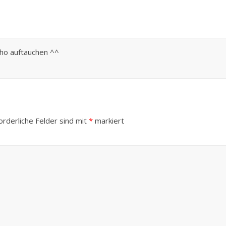
iho auftauchen ^^
orderliche Felder sind mit
*
markiert