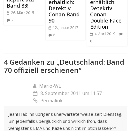
erhältlich:
erhältlich:
Band 83!
Detektiv
Detektiv
26. März 2015
Conan Band
Conan
90
Double Face
2
Edition
12. Januar 2017
4. April 2019
8
0
4 Gedanken zu „
Deutschland: Band
70 offiziell erschienen
“
Mario-WL
8. September 2011 um 11:57
Permalink
Jeah! Hab ihn übrigens unerwarteterweise seit Dienstag.
Bin jedenfalls überglücklich und wirklich froh, dass
wenigstens EMA und Kazé uns nicht im Stich lassen^^