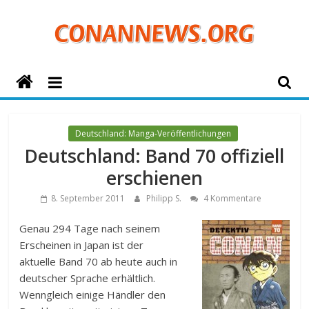
Zum
Inhalt
springen
ConanNews.org
Detektiv
Conan
Deutschland: Manga-Veröffentlichungen
News
Deutschland: Band 70 offiziell
erschienen
8. September 2011
Philipp S.
4 Kommentare
Genau 294 Tage nach seinem
Erscheinen in Japan ist der
aktuelle Band 70 ab heute auch in
deutscher Sprache erhältlich.
Wenngleich einige Händler den