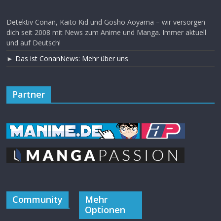
Community
Mehr
Optionen
Zum ConanWiki
Über uns
Zum ConanForum
Unterstützen
Instagram
Kontakt
Discord
Impressum
Facebook
Beitrags-Feed
Youtube
(RSS)
Kommentare als
RSS