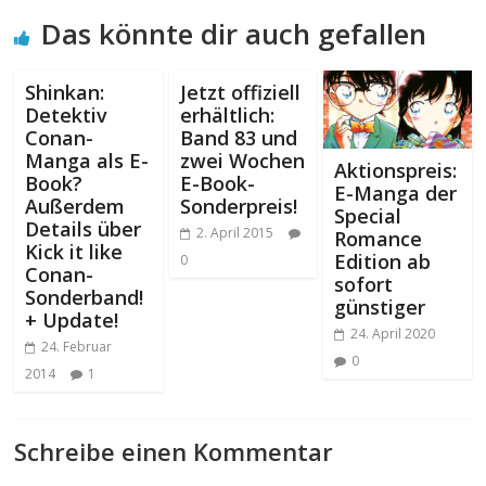
Das könnte dir auch gefallen
Shinkan:
Jetzt offiziell
Detektiv
erhältlich:
Conan-
Band 83 und
Manga als E-
zwei Wochen
Aktionspreis:
Book?
E-Book-
E-Manga der
Außerdem
Sonderpreis!
Special
Details über
2. April 2015
Romance
Kick it like
Edition ab
0
Conan-
sofort
Sonderband!
günstiger
+ Update!
24. April 2020
24. Februar
0
2014
1
Schreibe einen Kommentar