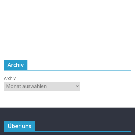
Über uns
Detektiv Conan, Kaito Kid und Gosho Aoyama – wir versorgen
dich seit 2008 mit News zum Anime und Manga. Immer aktuell
und auf Deutsch!
►
Das ist ConanNews: Mehr über uns
Partner