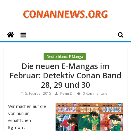
Zum
Inhalt
springen
ConanNews.org
Detektiv
Conan
Deutschland: E-Manga
News
Die neuen E-Mangas im
Februar: Detektiv Conan Band
28, 29 und 30
5. Februar 2015
Kevin D.
0 Kommentare
Wir machen auf die
von nun an
erhältlichen
Egmont