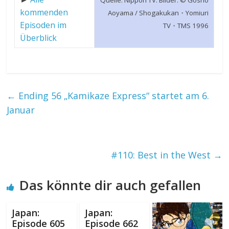
Quelle: Nippon TV. Bilder: © Gosho
kommenden
Aoyama / Shogakukan・Yomiuri
Episoden im
TV・TMS 1996
Überblick
←
Ending 56 „Kamikaze Express“ startet am 6.
Januar
#110: Best in the West
→
Das könnte dir auch gefallen
Japan:
Japan:
Episode 605
Episode 662