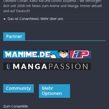
Detektiv Conan, Kaito Kid und Gosho Aoyama – wir versorgen
dich seit 2008 mit News zum Anime und Manga. Immer aktuell
und auf Deutsch!
►
Das ist ConanNews: Mehr über uns
Partner
Community
Mehr
Optionen
Zum ConanWiki