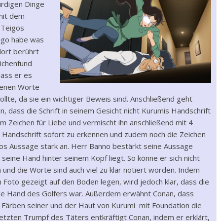
ürdigen Dinge
mit dem
e Teigos
igo habe was
dort berührt
ichenfund
dass er es
ebenen Worte
llte, da sie ein wichtiger Beweis sind. Anschließend geht
, dass die Schrift in seinem Gesicht nicht Kurumis Handschrift
em Zeichen für Liebe und vermischt ihn anschließend mit 4
 Handschrift sofort zu erkennen und zudem noch die Zeichen
eigos Aussage stark an. Herr Banno bestärkt seine Aussage
eine Hand hinter seinem Kopf liegt. So könne er sich nicht
 und die Worte sind auch viel zu klar notiert worden. Indem
 Foto gezeigt auf den Boden legen, wird jedoch klar, dass die
ene Hand des Golfers war. Außerdem erwähnt Conan, dass
 Färben seiner und der Haut von Kurumi mit Foundation die
 letzten Trumpf des Täters entkräftigt Conan, indem er erklärt,