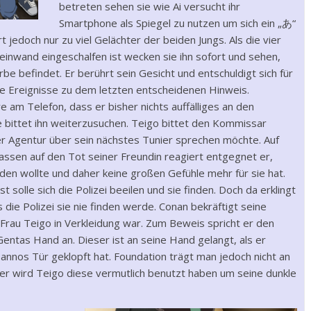
betreten sehen sie wie Ai versucht ihr
Smartphone als Spiegel zu nutzen um sich ein „あ“
t jedoch nur zu viel Gelächter der beiden Jungs. Als die vier
einwand eingeschalfen ist wecken sie ihn sofort und sehen,
be befindet. Er berührt sein Gesicht und entschuldigt sich für
se Ereignisse zu dem letzten entscheidenen Hinweis.
am Telefon, dass er bisher nichts auffälliges an den
 bittet ihn weiterzusuchen. Teigo bittet den Kommissar
ner Agentur über sein nächstes Tunier sprechen möchte. Auf
ssen auf den Tot seiner Freundin reagiert entgegnet er,
den wollte und daher keine großen Gefühle mehr für sie hat.
t solle sich die Polizei beeilen und sie finden. Doch da erklingt
ie Polizei sie nie finden werde. Conan bekräftigt seine
Frau Teigo in Verkleidung war. Zum Beweis spricht er den
entas Hand an. Dieser ist an seine Hand gelangt, als er
annos Tür geklopft hat. Foundation trägt man jedoch nicht an
r wird Teigo diese vermutlich benutzt haben um seine dunkle