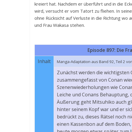
kreiert hat. Nachdem er überführt und in die Ec
wird, versucht er vom Tatort zu fliehen. In sein
ohne Rücksicht auf Verluste in die Richtung wo a
und Frau Wakasa stehen.
Episode 897: Die Fr
Inhalt
Manga-Adaptation aus Band 92, Teil 2 vo
Zunächst werden die wichtigsten
zusammengefasst von Conan wiede
Szenenwiederholungen wie Conans
Leiche und Conans Behauptung, da
Äußerung geht Mitsuhiko auch gle
hinter seinem Kopf war und er sic
bedrückt zu, dieses Rätsel noch n
einen Kassenbon auf dem Boden, w
heute morgen etwas später zum Un