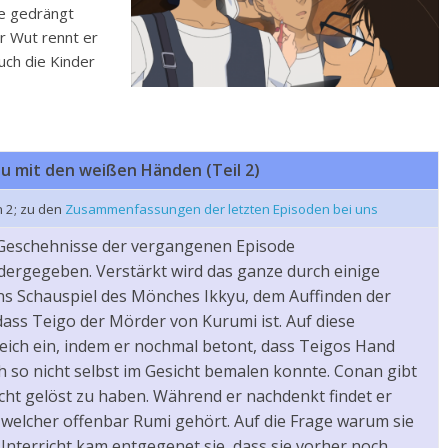
ke gedrängt
er Wut rennt er
uch die Kinder
au mit den weißen Händen (Teil 2)
n 2; zu den
Zusammenfassungen der letzten Episoden bei uns
 Geschehnisse der vergangenen Episode
rgegeben. Verstärkt wird das ganze durch einige
 Schauspiel des Mönches Ikkyu, dem Auffinden der
ss Teigo der Mörder von Kurumi ist. Auf diese
ich ein, indem er nochmal betont, dass Teigos Hand
h so nicht selbst im Gesicht bemalen konnte. Conan gibt
icht gelöst zu haben. Während er nachdenkt findet er
elcher offenbar Rumi gehört. Auf die Frage warum sie
terricht kam entgegenet sie, dass sie vorher noch