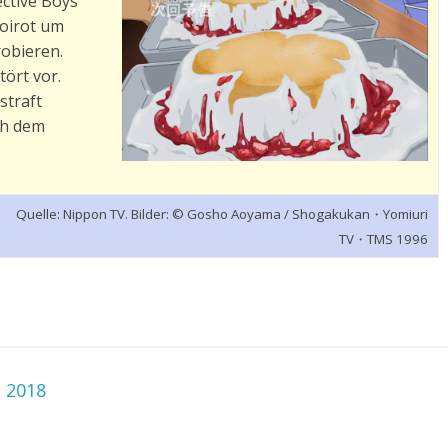
ctive Boys
oirot um
obieren.
tört vor.
straft
ch dem
Quelle: Nippon TV. Bilder: © Gosho Aoyama / Shogakukan・Yomiuri
TV・TMS 1996
 2018