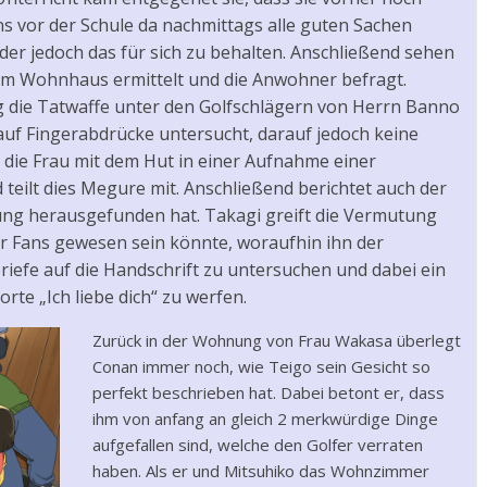
ns vor der Schule da nachmittags alle guten Sachen
inder jedoch das für sich zu behalten. Anschließend sehen
 dem Wohnhaus ermittelt und die Anwohner befragt.
g die Tatwaffe unter den Golfschlägern von Herrn Banno
auf Fingerabdrücke untersucht, darauf jedoch keine
 die Frau mit dem Hut in einer Aufnahme einer
ilt dies Megure mit. Anschließend berichtet auch der
ng herausgefunden hat. Takagi greift die Vermutung
er Fans gewesen sein könnte, woraufhin ihn der
riefe auf die Handschrift zu untersuchen und dabei ein
te „Ich liebe dich“ zu werfen.
Zurück in der Wohnung von Frau Wakasa überlegt
Conan immer noch, wie Teigo sein Gesicht so
perfekt beschrieben hat. Dabei betont er, dass
ihm von anfang an gleich 2 merkwürdige Dinge
aufgefallen sind, welche den Golfer verraten
haben. Als er und Mitsuhiko das Wohnzimmer