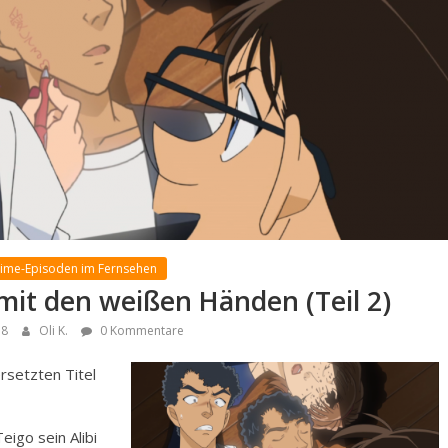
nime-Episoden im Fernsehen
 mit den weißen Händen (Teil 2)
18
Oli K.
0 Kommentare
rsetzten Titel
eigo sein Alibi