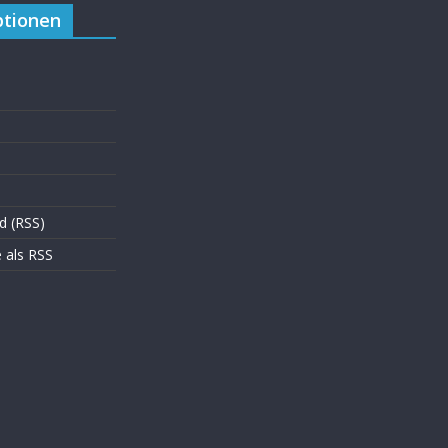
tionen
d (RSS)
als RSS