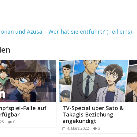
onan und Azusa – Wer hat sie entführt? (Teil eins)
len
pfspiel-Falle auf
TV-Special über Sato &
rfügbar
Takagis Beziehung
angekündigt
025
0
4. März 2022
3