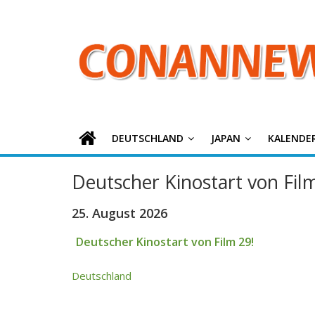
ConanNews.or
Zum
Inhalt
springen
Detektiv
Conan
News
DEUTSCHLAND
JAPAN
KALENDE
Deutscher Kinostart von Fil
25. August 2026
Deutscher Kinostart von Film 29!
Deutschland