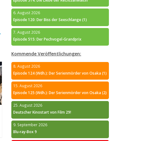
Episode 514: Die Liebe der Rechtsanwältin
6. August 2026
Episode 120: Der Biss der Seeschlange (1)
→
7. August 2026
Episode 515: Der Pechvogel-Grandprix
Kommende Veröffentlichungen:
8. August 2026
Episode 124 (Wdh.): Der Serienmörder von Osaka (1)
15. August 2026
Episode 125 (Wdh.): Der Serienmörder von Osaka (2)
25. August 2026
Deutscher Kinostart von Film 29!
9. September 2026
Blu-ray-Box 9