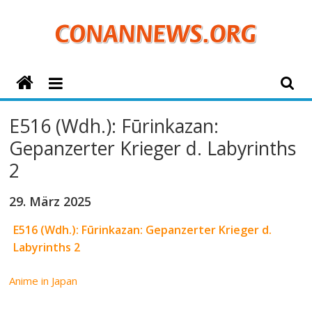
Zum
Inhalt
springen
ConanNews.org
Detektiv
E516 (Wdh.): Fūrinkazan:
Conan
Gepanzerter Krieger d. Labyrinths
News
2
29. März 2025
E516 (Wdh.): Fūrinkazan: Gepanzerter Krieger d.
Labyrinths 2
Anime in Japan