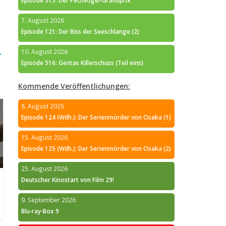
Episode 515: Der Pechvogel-Grandprix
7. August 2026
Episode 121: Der Biss der Seeschlange (2)
→
10. August 2026
Episode 516: Gentas Killerschuss (Teil eins)
Kommende Veröffentlichungen:
8. August 2026
Episode 124 (Wdh.): Der Serienmörder von Osaka (1)
15. August 2026
Episode 125 (Wdh.): Der Serienmörder von Osaka (2)
25. August 2026
Deutscher Kinostart von Film 29!
9. September 2026
Blu-ray-Box 9