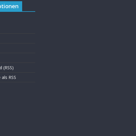
tionen
d (RSS)
als RSS