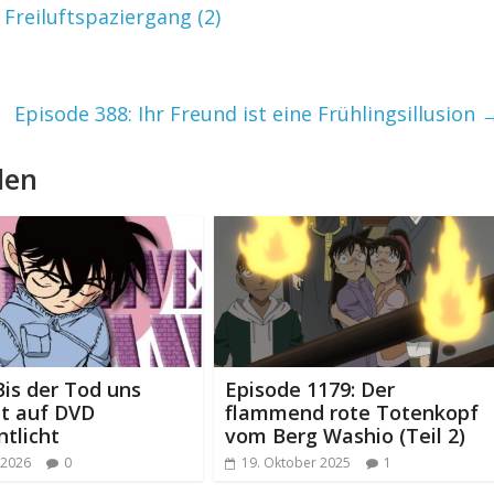
Freiluftspaziergang (2)
Episode 388: Ihr Freund ist eine Frühlingsillusion
len
Bis der Tod uns
Episode 1179: Der
et auf DVD
flammend rote Totenkopf
ntlicht
vom Berg Washio (Teil 2)
 2026
0
19. Oktober 2025
1