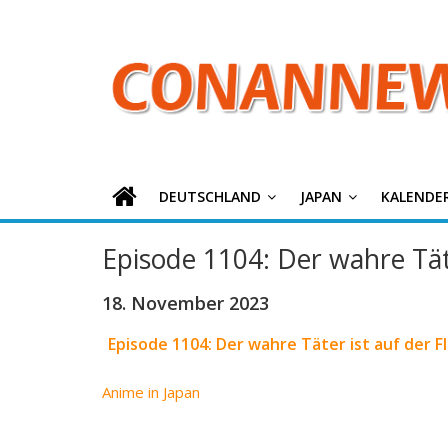
ConanNews.or
Zum
Inhalt
springen
Detektiv
Conan
News
DEUTSCHLAND
JAPAN
KALENDE
Episode 1104: Der wahre Täte
18. November 2023
Episode 1104: Der wahre Täter ist auf der F
Anime in Japan