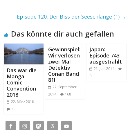
Episode 120: Der Biss der Seeschlange (1)
→
Das könnte dir auch gefallen
Gewinnspiel:
Japan:
Wir verlosen
Episode 743
zwei Mal
ausgestrahlt
Detektiv
21. Juni 2014
Das war die
Conan Band
Manga
0
81!
Comic
27. September
Convention
2018
2014
168
22. März 2018
3