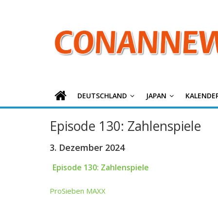
ConanNews.or
Zum
Inhalt
springen
Detektiv
Conan
News
DEUTSCHLAND
JAPAN
KALENDE
Episode 130: Zahlenspiele
3. Dezember 2024
Episode 130: Zahlenspiele
ProSieben MAXX