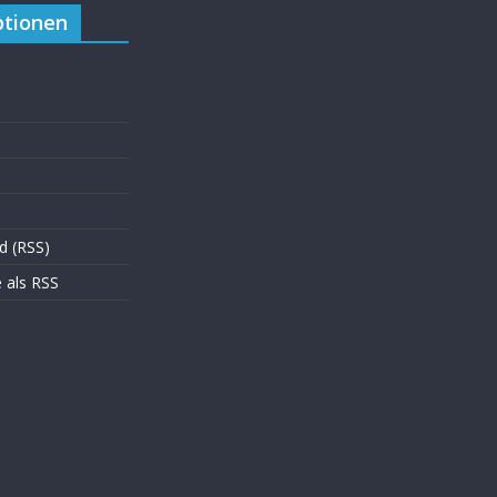
tionen
d (RSS)
als RSS