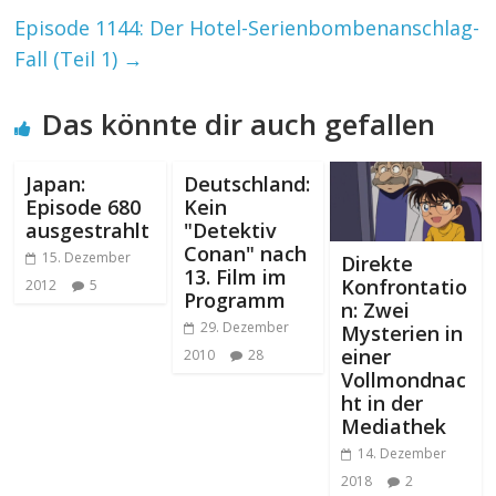
Episode 1144: Der Hotel-Serienbombenanschlag-
Fall (Teil 1)
→
Das könnte dir auch gefallen
Japan:
Deutschland:
Episode 680
Kein
ausgestrahlt
"Detektiv
Conan" nach
15. Dezember
Direkte
13. Film im
Konfrontatio
2012
5
Programm
n: Zwei
29. Dezember
Mysterien in
einer
2010
28
Vollmondnac
ht in der
Mediathek
14. Dezember
2018
2