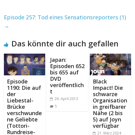
Episode 257: Tod eines Sensationsreporters (1)
→
Das könnte dir auch gefallen
Japan:
Episoden 652
bis 655 auf
DVD
Episode
Black
veröffentlich
1190: Die auf
Impact! Die
t
der
schwarze
26. April 2013
Liebestal-
Organisation
Brücke
in greifbarer
5
verschwunde
Nähe (2 bis
ne Geliebte
5) auf Joyn
(Tottori-
verfügbar
Rundreise-
21. März 2024