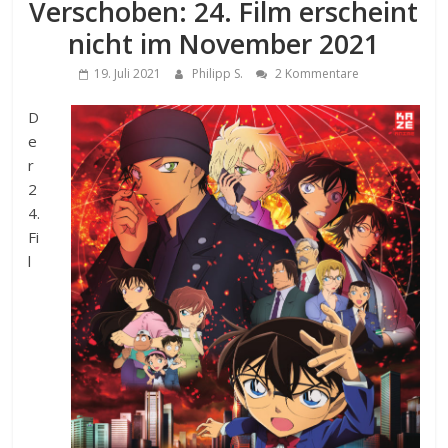
Verschoben: 24. Film erscheint
nicht im November 2021
19. Juli 2021
Philipp S.
2 Kommentare
D
e
r
2
4.
Fi
l