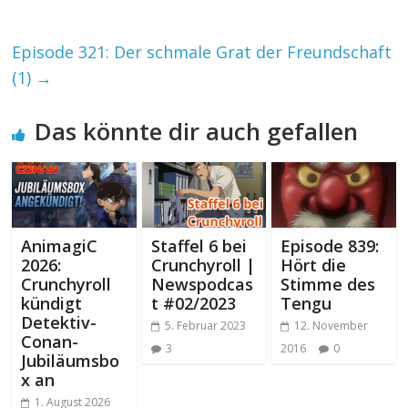
Episode 321: Der schmale Grat der Freundschaft
(1)
→
Das könnte dir auch gefallen
AnimagiC
Staffel 6 bei
Episode 839:
2026:
Crunchyroll |
Hört die
Crunchyroll
Newspodcas
Stimme des
kündigt
t #02/2023
Tengu
Detektiv-
5. Februar 2023
12. November
Conan-
3
2016
0
Jubiläumsbo
x an
1. August 2026