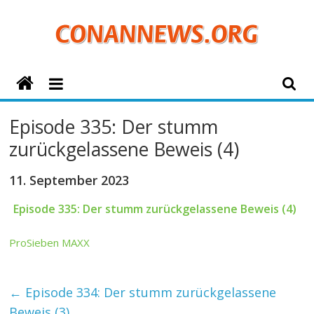
Zum
Inhalt
springen
ConanNews.org
Detektiv
Episode 335: Der stumm
Conan
zurückgelassene Beweis (4)
News
11. September 2023
Episode 335: Der stumm zurückgelassene Beweis (4)
ProSieben MAXX
←
Episode 334: Der stumm zurückgelassene
Beweis (3)