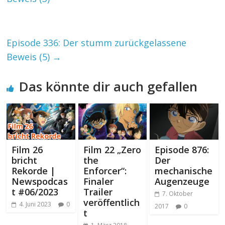
Episode 336: Der stumm zurückgelassene
Beweis (5)
→
Das könnte dir auch gefallen
Film 26
Film 22 „Zero
Episode 876:
bricht
the
Der
Rekorde |
Enforcer“:
mechanische
Newspodcas
Finaler
Augenzeuge
t #06/2023
Trailer
7. Oktober
veröffentlich
4. Juni 2023
0
2017
0
t