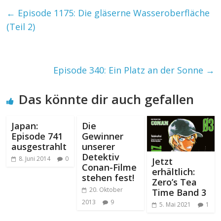
←
Episode 1175: Die gläserne Wasseroberfläche
(Teil 2)
Episode 340: Ein Platz an der Sonne
→
Das könnte dir auch gefallen
Japan:
Die
Episode 741
Gewinner
ausgestrahlt
unserer
Detektiv
8. Juni 2014
0
Jetzt
Conan-Filme
erhältlich:
stehen fest!
Zero’s Tea
20. Oktober
Time Band 3
2013
9
5. Mai 2021
1