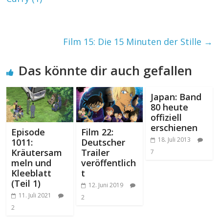
Film 15: Die 15 Minuten der Stille
→
Das könnte dir auch gefallen
Japan: Band
80 heute
offiziell
erschienen
Episode
Film 22:
18. Juli 2013
1011:
Deutscher
Kräutersam
Trailer
7
meln und
veröffentlich
Kleeblatt
t
(Teil 1)
12. Juni 2019
11. Juli 2021
2
2