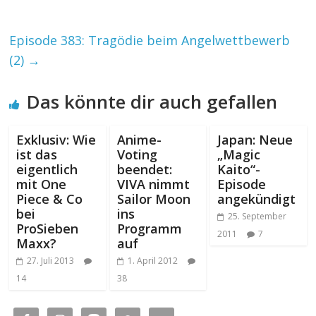
Episode 383: Tragödie beim Angelwettbewerb
(2)
→
Das könnte dir auch gefallen
Exklusiv: Wie
Anime-
Japan: Neue
ist das
Voting
„Magic
eigentlich
beendet:
Kaito“-
mit One
VIVA nimmt
Episode
Piece & Co
Sailor Moon
angekündigt
bei
ins
25. September
ProSieben
Programm
2011
7
Maxx?
auf
27. Juli 2013
1. April 2012
14
38