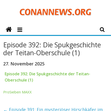
Zum
Inhalt
springen
ConanNews.org
Detektiv
Episode 392: Die Spukgeschichte
Conan
der Teitan-Oberschule (1)
News
27. November 2025
Episode 392: Die Spukgeschichte der Teitan-
Oberschule (1)
ProSieben MAXX
←
Episode 391: Ein mysteriöser Hirschkäfer im