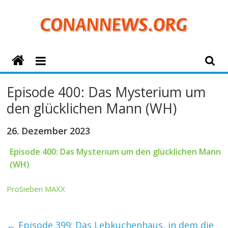
Zum
Inhalt
springen
ConanNews.org
Detektiv
Episode 400: Das Mysterium um
Conan
den glücklichen Mann (WH)
News
26. Dezember 2023
Episode 400: Das Mysterium um den glücklichen Mann
(WH)
ProSieben MAXX
←
Episode 399: Das Lebkuchenhaus, in dem die