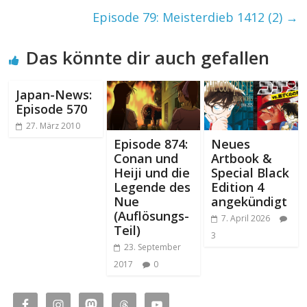
Episode 79: Meisterdieb 1412 (2)
→
Das könnte dir auch gefallen
Japan-News:
Episode 570
27. März 2010
Episode 874:
Neues
Conan und
Artbook &
Heiji und die
Special Black
Legende des
Edition 4
Nue
angekündigt
(Auflösungs-
7. April 2026
Teil)
3
23. September
2017
0